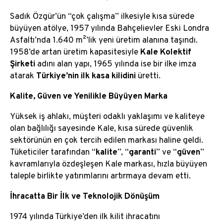
Sadık Özgür’ün “çok çalışma” ilkesiyle kısa sürede
büyüyen atölye, 1957 yılında Bahçelievler Eski Londra
Asfaltı’nda 1.640 m²’lik yeni üretim alanına taşındı.
1958’de artan üretim kapasitesiyle
Kale Kolektif
Şirketi
adını alan yapı, 1965 yılında ise bir ilke imza
atarak
Türkiye’nin ilk kasa kilidini
üretti.
Kalite, Güven ve Yenilikle Büyüyen Marka
Yüksek iş ahlakı, müşteri odaklı yaklaşımı ve kaliteye
olan bağlılığı sayesinde Kale, kısa sürede güvenlik
sektörünün en çok tercih edilen markası haline geldi.
Tüketiciler tarafından “
kalite
”, “
garanti
” ve “
güven
”
kavramlarıyla özdeşleşen Kale markası, hızla büyüyen
taleple birlikte yatırımlarını artırmaya devam etti.
İhracatta Bir İlk ve Teknolojik Dönüşüm
1974 yılında Türkiye’den ilk kilit ihracatını