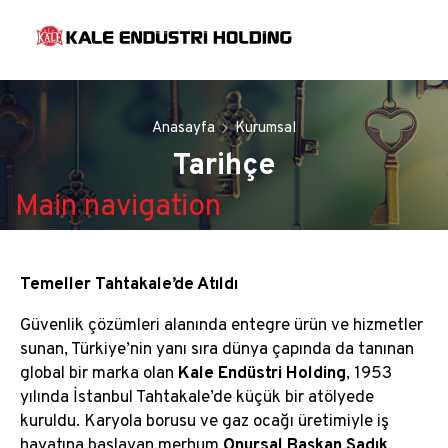
Anasayfa
Kurumsal
Tarihçe
Main navigation
Tarihçe
Temeller Tahtakale’de Atıldı
Main
navigation
Güvenlik çözümleri alanında entegre ürün ve hizmetler
Holding Hakkında
sunan, Türkiye’nin yanı sıra dünya çapında da tanınan
global bir marka olan
Kale Endüstri Holding
, 1953
Kurucumuz: Sadık Özgür
yılında İstanbul Tahtakale’de küçük bir atölyede
kuruldu. Karyola borusu ve gaz ocağı üretimiyle iş
hayatına başlayan merhum
Onursal Başkan Sadık
Yönetim Kurulu Başkanı’nın Mesajı